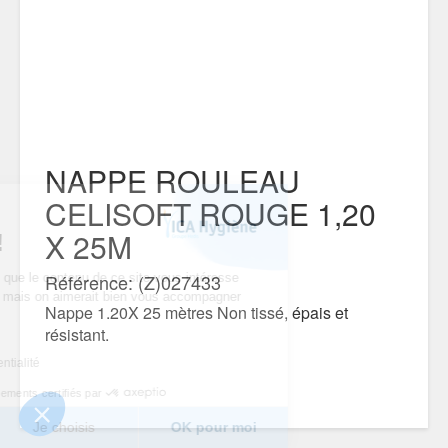
NAPPE ROULEAU
CELISOFT ROUGE 1,20
ous...
X 25M
ies !
Référence: (Z)027433
être sûrs que le contenu de ce site vous intéresse
éranger, mais on aimerait bien vous accompagner
Nappe 1.20X 25 mètres Non tissé, épais et
site...
résistant.
vous ?
de confidentialité
Consentements certifiés par
Je choisis
OK pour moi