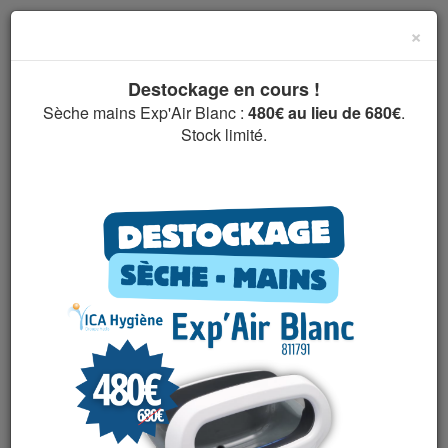
×
Destockage en cours !
menu
Sèche mains Exp'Air Blanc :
480€ au lieu de 680€
.
Stock limité.
Bienvenue chez
ICA Hygiène
Un leader de la distribution de
produits et matériels d'hygiène dans
votre région