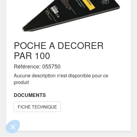
POCHE A DECORER
PAR 100
Référence: 055750
!
Aucune description n'est disponible pour ce
produit
 que le contenu de ce site vous intéresse
, mais on aimerait bien vous accompagner
DOCUMENTS
FICHE TECHNIQUE
ntialité
ements certifiés par
Je choisis
OK pour moi